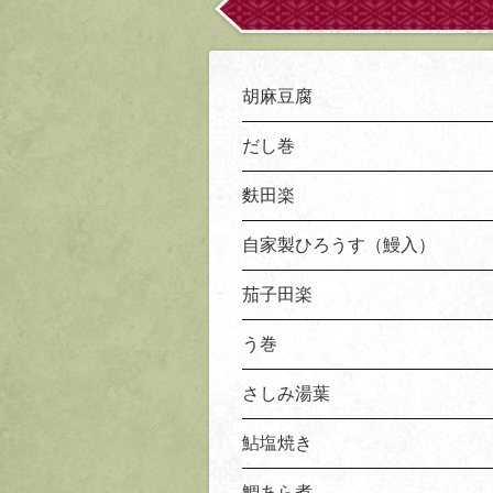
胡麻豆腐
だし巻
麩田楽
自家製ひろうす（鰻入）
茄子田楽
う巻
さしみ湯葉
鮎塩焼き
鯛あら煮