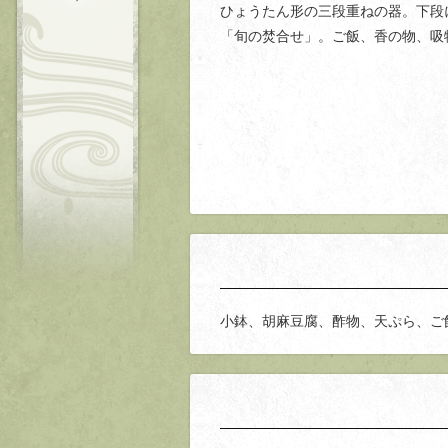
ひょうたん形の三段重ねの器。下段
「旬の焚合せ」。ご飯、香の物、吸
小鉢、胡麻豆腐、酢物、天ぷら、ご